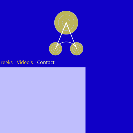
areeks
Video’s
Contact