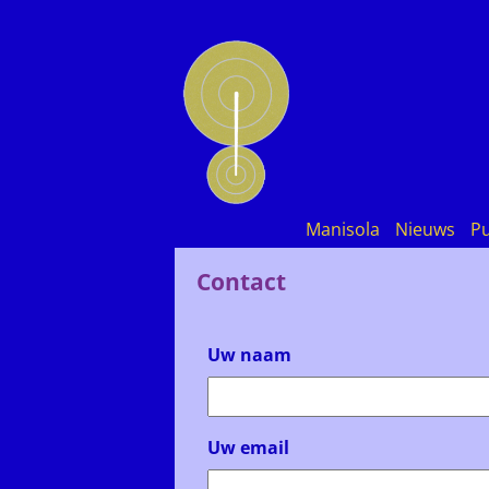
Manisola
Nieuws
Pu
Contact
Uw naam
Uw email