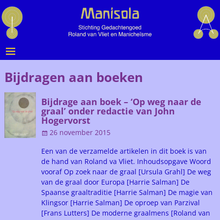
Bijdragen aan boeken
Bijdrage aan boek – ‘Op weg naar de
graal’ onder redactie van John
Hogervorst
26 november 2015
Een van de verzamelde artikelen in dit boek is van
de hand van Roland va Vliet. Inhoudsopgave Woord
vooraf Op zoek naar de graal [Ursula Grahl] De weg
van de graal door Europa [Harrie Salman] De
Spaanse graaltraditie [Harrie Salman] De magie van
Klingsor [Harrie Salman] De oproep van Parzival
[Frans Lutters] De moderne graalmens [Roland van