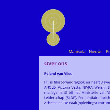
Manisola
Nieuws
Pu
Over ons
Roland van Vliet
Hij is filosoof/andragoog en heeft gewe
AHOLD, Victoria Vesta, NIVRA, Welzijn Sc
management) bij het Ministerie van VR
Leiderschap (SLOP), Penitentiaire inri
Achmea en De Baak (opleidingscentrum