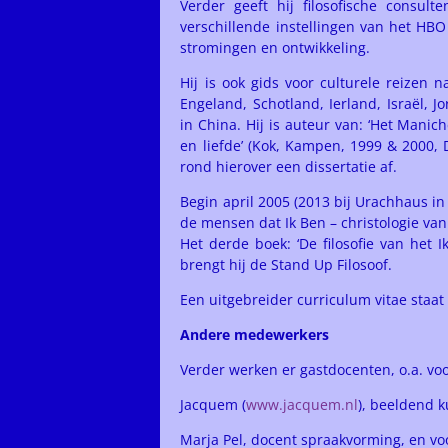
Verder geeft hij filosofische consulte
verschillende instellingen van het HBO
stromingen en ontwikkeling.
Hij is ook gids voor culturele reizen n
Engeland, Schotland, Ierland, Israël, Jo
in China. Hij is auteur van: ‘Het Manic
en liefde’ (Kok, Kampen, 1999 & 2000,
rond hierover een dissertatie af.
Begin april 2005 (2013 bij Urachhaus i
de mensen dat Ik Ben – christologie van d
Het derde boek: ‘De filosofie van het 
brengt hij de Stand Up Filosoof.
Een uitgebreider curriculum vitae staat
Andere medewerkers
Verder werken er gastdocenten, o.a. vo
Jacquem (
www.jacquem.nl
), beeldend 
Marja Pel, docent spraakvorming, en vo