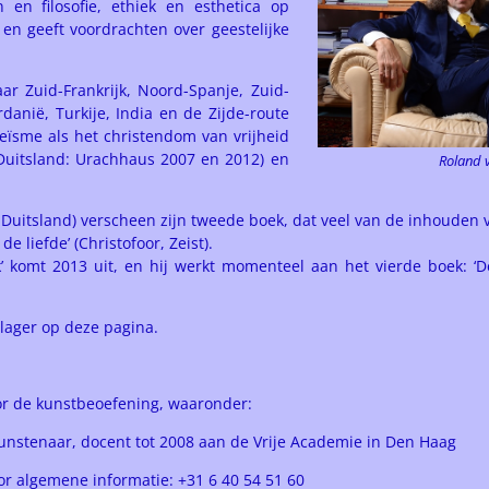
n en filosofie, ethiek en esthetica op
 en geeft voordrachten over geestelijke
aar Zuid-Frankrijk, Noord-Spanje, Zuid-
rdanië, Turkije, India en de Zijde-route
heïsme als het christendom van vrijheid
 Duitsland: Urachhaus 2007 en 2012) en
Roland v
n Duitsland) verscheen zijn tweede boek, dat veel van de inhouden 
e liefde’ (Christofoor, Zeist).
Ik’ komt 2013 uit, en hij werkt momenteel aan het vierde boek: ‘
 lager op deze pagina.
or de kunstbeoefening, waaronder:
kunstenaar, docent tot 2008 aan de Vrije Academie in Den Haag
or algemene informatie: +31 6 40 54 51 60