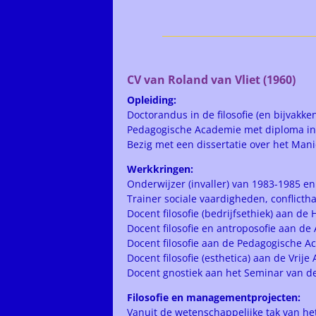
CV van Roland van Vliet (1960)
Opleiding:
Doctorandus in de filosofie (en bijvakk
Pedagogische Academie met diploma in
Bezig met een dissertatie over het Ma
Werkkringen:
Onderwijzer (invaller) van 1983-1985 e
Trainer sociale vaardigheden, conflict
Docent filosofie (bedrijfsethiek) aan d
Docent filosofie en antroposofie aan d
Docent filosofie aan de Pedagogische Ac
Docent filosofie (esthetica) aan de Vri
Docent gnostiek aan het Seminar van de 
Filosofie en managementprojecten:
Vanuit de wetenschappelijke tak van he