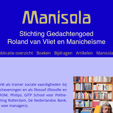
blicatie overzicht
Boeken
Bijdragen
Artikelen
Manisol
rkt als trainer sociale vaardigheden bij
heveningen en als filosoof (filosofie en
OM, Philips, GITP School voor Politie-
chting Rotterdam, De Nederlandse Bank,
 voor managers).