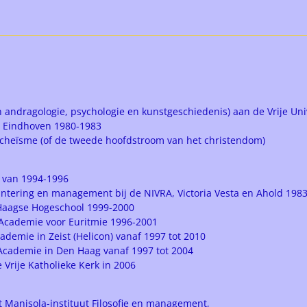
en andragologie, psychologie en kunstgeschiedenis) aan de Vrije U
 Eindhoven 1980-1983
nicheïsme (of de tweede hoofdstroom van het christendom)
n van 1994-1996
hantering en management bij de NIVRA, Victoria Vesta en Ahold 198
e Haagse Hogeschool 1999-2000
e Academie voor Euritmie 1996-2001
ademie in Zeist (Helicon) vanaf 1997 tot 2010
je Academie in Den Haag vanaf 1997 tot 2004
Vrije Katholieke Kerk in 2006
t Manisola-instituut Filosofie en management,