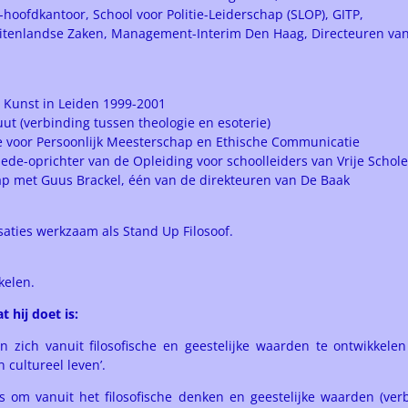
-hoofdkantoor, School voor Politie-Leiderschap (SLOP), GITP,
itenlandse Zaken, Management-Interim Den Haag, Directeuren van 
 Kunst in Leiden 1999-2001
ut (verbinding tussen theologie en esoterie)
e voor Persoonlijk Meesterschap en Ethische Communicatie
e-oprichter van de Opleiding voor schoolleiders van Vrije Schole
hap met Guus Brackel, één van de direkteuren van De Baak
saties werkzaam als Stand Up Filosoof.
kelen.
t hij doet is:
zich vanuit filosofische en geestelijke waarden te ontwikkele
cultureel leven’.
is om vanuit het filosofische denken en geestelijke waarden (ve