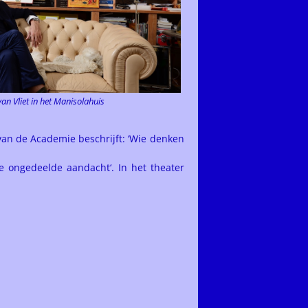
an Vliet in het Manisolahuis
van de Academie beschrijft: ‘Wie denken
De ongedeelde aandacht‘. In het theater