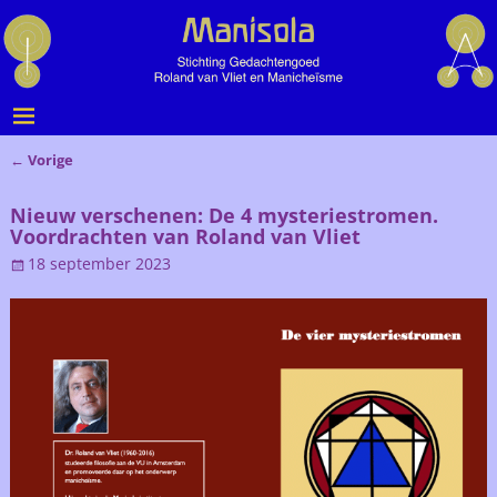
←
Vorige
Bericht navigatie
Nieuw verschenen: De 4 mysteriestromen.
Voordrachten van Roland van Vliet
18 september 2023