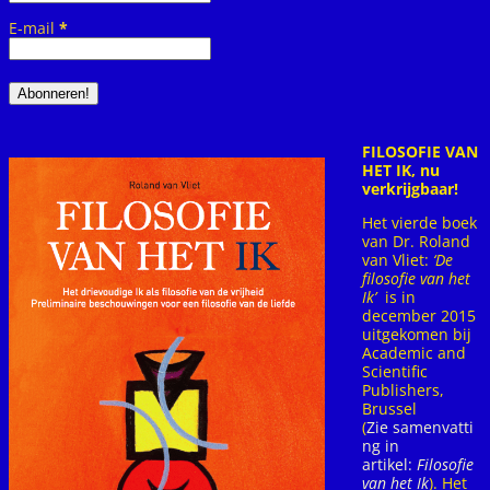
E-mail
*
FILOSOFIE VAN
HET IK, nu
verkrijgbaar!
Het vierde boek
van Dr. Roland
van Vliet:
‘De
filosofie van het
Ik’
is in
december 2015
uitgekomen bij
Academic and
Scientific
Publishers,
Brussel
(
Zie samenvatti
ng in
artikel:
Filosofie
van het Ik
). Het