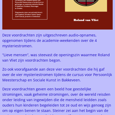
Deze voordrachten zijn uitgeschreven audio-opnames,
opgenomen tijdens de academie-weekenden over de 4
mysteriestromen.
“Lieve mensen”, was steevast de openingszin waarmee Roland
van Vliet zijn voordrachten begon.
Zo ook voorafgaande aan deze vier voordrachten die hij gaf
over de vier mysteriestromen tijdens de cursus voor Persoonlijk
Meesterschap en Sociale Kunst in Bakkeveen.
Deze voordrachten geven een beeld hoe geestelijke
stromingen, vaak geheime stromingen, over de wereld reisden
onder leiding van ingewijden die de mensheid leidden zoals
ouders hun kinderen begeleiden tot ze oud en wijs genoeg zijn
om op eigen benen te staan. Steiner zei aan het begin van de