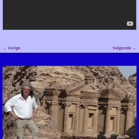
←
Vorige
Volgende
→
Bericht navigatie