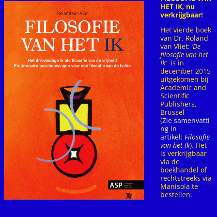
HET IK, nu
verkrijgbaar!
Het vierde boek
van Dr. Roland
van Vliet:
‘De
filosofie van het
Ik’
is in
december 2015
uitgekomen bij
Academic and
Scientific
Publishers,
Brussel
(
Zie samenvatti
ng in
artikel:
Filosofie
van het Ik
). Het
is verkrijgbaar
via de
boekhandel of
rechtstreeks via
Manisola te
bestellen.