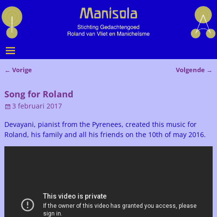
←
Vorige
Volgende
→
Bericht navigatie
Song for Roland
3 februari 2017
Devayani, pianist from the Pyrenees, created this music for
Roland, his family and all his friends on the 10th of may 2016.