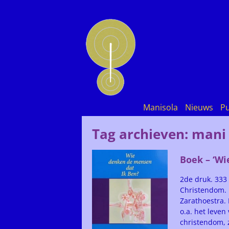
Manisola
Nieuws
Pu
Tag archieven:
mani
Boek – ‘Wi
2de druk. 333
Christendom. 
Zarathoestra.
o.a. het leve
christendom, 