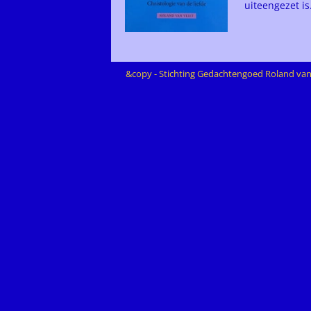
uiteengezet is
&copy - Stichting Gedachtengoed Roland va