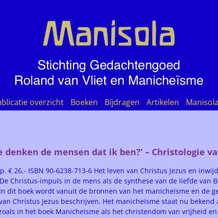
blicatie overzicht
Boeken
Bijdragen
Artikelen
Manisol
e denken de mensen dat ik ben?’ – Christologie va
 p. € 26,- ISBN 90-6238-713-6 Het leven van Christus Jezus en inwi
De Christus-impuls in de mens als de synthese van de liefde van
 In dit boek wordt vanuit de bronnen van het manicheïsme en de 
n van Christus Jezus beschrijven. Het manicheïsme staat nu bekend
zoals in het boek Manicheïsme als het christendom van vrijheid en 