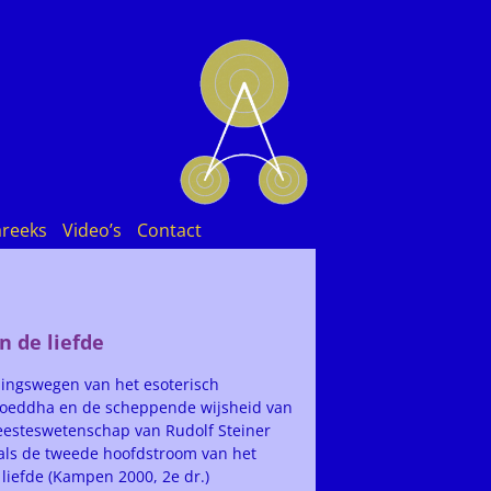
areeks
Video’s
Contact
n de liefde
jdingswegen van het esoterisch
 Boeddha en de scheppende wijsheid van
geesteswetenschap van Rudolf Steiner
 als de tweede hoofdstroom van het
liefde (Kampen 2000, 2e dr.)