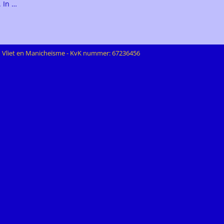
. In
…
n Vliet en Manicheïsme - KvK nummer: 67236456