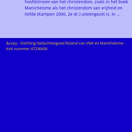
hoofdstroom van het christendom, zoals in het boek
Manicheïsme als het christendom van vrijheid en
liefde (Kampen 2000, 2e dr.) uiteengezet is. In
…
&copy - Stichting Gedachtengoed Roland van Vliet en Manicheïsme -
KvK nummer: 67236456