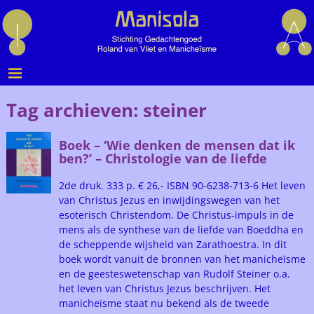
Tag archieven:
steiner
Boek – ‘Wie denken de mensen dat ik
ben?’ – Christologie van de liefde
2de druk. 333 p. € 26,- ISBN 90-6238-713-6 Het leven
van Christus Jezus en inwijdingswegen van het
esoterisch Christendom. De Christus-impuls in de
mens als de synthese van de liefde van Boeddha en
de scheppende wijsheid van Zarathoestra. In dit
boek wordt vanuit de bronnen van het manicheïsme
en de geesteswetenschap van Rudolf Steiner o.a.
het leven van Christus Jezus beschrijven. Het
manicheïsme staat nu bekend als de tweede