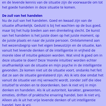
en de levende kennis van de situatie zijn de voorwaarde om tot
het goede handelen in deze situatie te komen.
De zuil van het handelen
Nu de zuil van het handelen. Goed en kwaad zijn van de
situatie afhankelijk. Geduld is bij het wachten op de bus goed,
maar bij het hulp bieden aan een drenkeling slecht. De kunst
van het handelen is het juiste doen op het juiste moment, op
de juiste plaats en naar de juiste persoon. Ontvlammend aan
het wezensbegrip van het eigen bewustzijn en de situatie, kan
vanuit het levende denken of de intelligentie in vrijheid de
morele idee of intuïtie gekozen worden. Wat vind ik goed om in
deze situatie te doen? Deze ‘morele intuïties’ worden echter
onafhankelijk van de situatie en mijn psyche in de intelligentie
gevonden. Ze komen niet uit de situatie voort, ondanks het feit
dat ze aan de situatie gerelateerd zijn. Als ik iets doe omdat het
vanuit de situatie van mij verwacht wordt, zonder zelf die idee
intuïtief te vinden en te doordenken, ben ik niet vrij in mijn
denken en handelen. Als ik uit autoriteit, karakter, gewoonten,
emoties, driften of praktische ervaring handel, ben ik niet vrij.
Alleen als ik uit het vrije levende denken of uit intelligentie
handel, ben ik vrij.