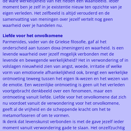
de ware werkelijkheid van het heden een waanbeeld. Ieder
moment ben je zelf in je existentie nieuw ten opzichte van je
eigen verleden. Het zelfbeeld is altijd verouderd en de
samenvatting van meningen over jezelf vertelt nog geen
waarheid over je handelen nu.
Liefde voor het onvolkomene
Parmenides, vader van de Griekse filosofie, gaf al het
onderscheid aan tussen doxa (meningen) en waarheid. Is een
levende waarheid over jezelf mogelijk verbonden met de
levende en bewegende werkelijkheid? Het in verwondering of in
volslagen nieuwheid zien van angst, woede, irritatie of welke
vorm van emotionele afhankelijkheid ook, brengt een werkelijke
ontmoeting teweeg tussen het eigen Ik-wezen en het wezen van
de emotie. Een wezenlijke ontmoeting is geen uit het verleden
voortgebracht denkbeeld over een fenomeen, maar een
ontmoeting vanuit liefde. Liefde voor het onvolkomene dat zich
nu voordoet vanuit de verwondering voor het onvolkomene,
geeft al de vrijheid en de scheppende kracht om het te
metamorfoseren of om te vormen.
Ik denk dat levenskunst verbonden is met de gave jezelf ieder
moment vanuit verwondering gade te slaan. Het onzelfzuchtig