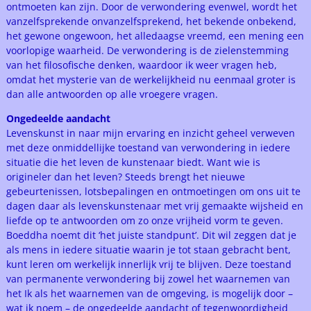
ontmoeten kan zijn. Door de verwondering evenwel, wordt het
vanzelfsprekende onvanzelfsprekend, het bekende onbekend,
het gewone ongewoon, het alledaagse vreemd, een mening een
voorlopige waarheid. De verwondering is de zielenstemming
van het filosofische denken, waardoor ik weer vragen heb,
omdat het mysterie van de werkelijkheid nu eenmaal groter is
dan alle antwoorden op alle vroegere vragen.
Ongedeelde aandacht
Levenskunst in naar mijn ervaring en inzicht geheel verweven
met deze onmiddellijke toestand van verwondering in iedere
situatie die het leven de kunstenaar biedt. Want wie is
origineler dan het leven? Steeds brengt het nieuwe
gebeurtenissen, lotsbepalingen en ontmoetingen om ons uit te
dagen daar als levenskunstenaar met vrij gemaakte wijsheid en
liefde op te antwoorden om zo onze vrijheid vorm te geven.
Boeddha noemt dit ‘het juiste standpunt’. Dit wil zeggen dat je
als mens in iedere situatie waarin je tot staan gebracht bent,
kunt leren om werkelijk innerlijk vrij te blijven. Deze toestand
van permanente verwondering bij zowel het waarnemen van
het Ik als het waarnemen van de omgeving, is mogelijk door –
wat ik noem – de ongedeelde aandacht of tegenwoordigheid