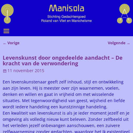
←
Vorige
Volgende
→
Bericht navigatie
Levenskunst door ongedeelde aandacht – De
kracht van de verwondering
11 november 2015
Een levenskunstenaar geeft zelf inhoud, stijl en ontwikkeling
aan zijn leven. Hij is meester over zijn waarnemen, voelen,
denken en willen en gaat in vrijheid om met wisselende
situaties. Met tegenwoordigheid van geest, wijsheid en liefde
wordt iedere handeling een kunstzinnige handeling.
Een kwaliteit van levenskunst is als je ieder moment jezelf en je
omgeving als volledig nieuw kunt beleven. Zonder zelfbeeld uit
het verleden jezelf onbevangen aanschouwen, een zuivere
zelfwaarneming zonder gedachten, waardoor het Ik existentieel