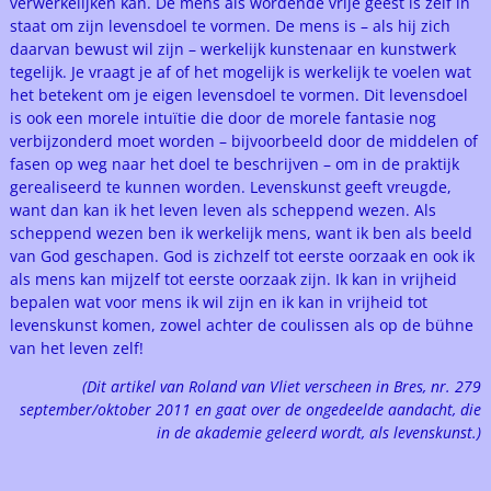
verwerkelijken kan. De mens als wordende vrije geest is zelf in
staat om zijn levensdoel te vormen. De mens is – als hij zich
daarvan bewust wil zijn – werkelijk kunstenaar en kunstwerk
tegelijk. Je vraagt je af of het mogelijk is werkelijk te voelen wat
het betekent om je eigen levensdoel te vormen. Dit levensdoel
is ook een morele intuïtie die door de morele fantasie nog
verbijzonderd moet worden – bijvoorbeeld door de middelen of
fasen op weg naar het doel te beschrijven – om in de praktijk
gerealiseerd te kunnen worden. Levenskunst geeft vreugde,
want dan kan ik het leven leven als scheppend wezen. Als
scheppend wezen ben ik werkelijk mens, want ik ben als beeld
van God geschapen. God is zichzelf tot eerste oorzaak en ook ik
als mens kan mijzelf tot eerste oorzaak zijn. Ik kan in vrijheid
bepalen wat voor mens ik wil zijn en ik kan in vrijheid tot
levenskunst komen, zowel achter de coulissen als op de bühne
van het leven zelf!
(Dit artikel van Roland van Vliet verscheen in Bres, nr. 279
september/oktober 2011 en gaat over de ongedeelde aandacht, die
in de akademie geleerd wordt, als levenskunst.)