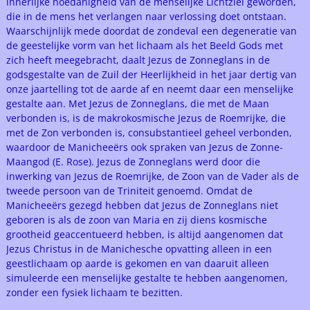
innerlijke hoedanigheid van de menselijke Lichtziel geworden,
die in de mens het verlangen naar verlossing doet ontstaan.
Waarschijnlijk mede doordat de zondeval een degeneratie van
de geestelijke vorm van het lichaam als het Beeld Gods met
zich heeft meegebracht, daalt Jezus de Zonneglans in de
godsgestalte van de Zuil der Heerlijkheid in het jaar dertig van
onze jaartelling tot de aarde af en neemt daar een menselijke
gestalte aan. Met Jezus de Zonneglans, die met de Maan
verbonden is, is de makrokosmische Jezus de Roemrijke, die
met de Zon verbonden is, consubstantieel geheel verbonden,
waardoor de Manicheeërs ook spraken van Jezus de Zonne-
Maangod (E. Rose). Jezus de Zonneglans werd door die
inwerking van Jezus de Roemrijke, de Zoon van de Vader als de
tweede persoon van de Triniteit genoemd. Omdat de
Manicheeërs gezegd hebben dat Jezus de Zonneglans niet
geboren is als de zoon van Maria en zij diens kosmische
grootheid geaccentueerd hebben, is altijd aangenomen dat
Jezus Christus in de Manichesche opvatting alleen in een
geestlichaam op aarde is gekomen en van daaruit alleen
simuleerde een menselijke gestalte te hebben aangenomen,
zonder een fysiek lichaam te bezitten.