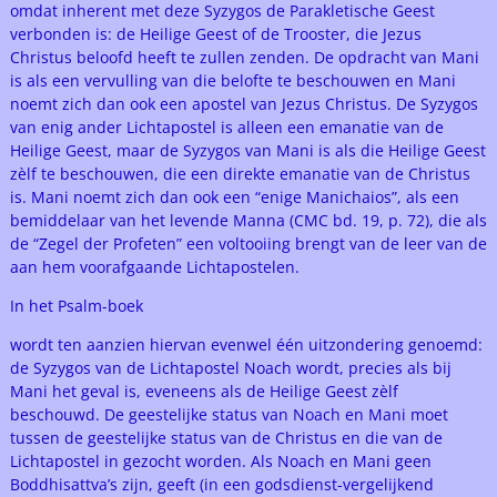
omdat inherent met deze Syzygos de Parakletische Geest
verbonden is: de Heilige Geest of de Trooster, die Jezus
Christus beloofd heeft te zullen zenden. De opdracht van Mani
is als een vervulling van die belofte te beschouwen en Mani
noemt zich dan ook een apostel van Jezus Christus. De Syzygos
van enig ander Lichtapostel is alleen een emanatie van de
Heilige Geest, maar de Syzygos van Mani is als die Heilige Geest
zèlf te beschouwen, die een direkte emanatie van de Christus
is. Mani noemt zich dan ook een “enige Manichaios”, als een
bemiddelaar van het levende Manna (CMC bd. 19, p. 72), die als
de “Zegel der Profeten” een voltooiing brengt van de leer van de
aan hem voorafgaande Lichtapostelen.
In het Psalm-boek
wordt ten aanzien hiervan evenwel één uitzondering genoemd:
de Syzygos van de Lichtapostel Noach wordt, precies als bij
Mani het geval is, eveneens als de Heilige Geest zèlf
beschouwd. De geestelijke status van Noach en Mani moet
tussen de geestelijke status van de Christus en die van de
Lichtapostel in gezocht worden. Als Noach en Mani geen
Boddhisattva’s zijn, geeft (in een godsdienst-vergelijkend