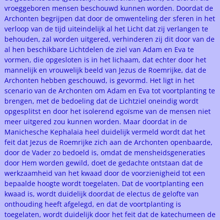
vroeggeboren mensen beschouwd kunnen worden. Doordat de
Archonten begrijpen dat door de omwenteling der sferen in het
verloop van de tijd uiteindelijk al het Licht dat zij verlangen te
behouden, zal worden uitgered, verhinderen zij dit door van de
al hen beschikbare Lichtdelen de ziel van Adam en Eva te
vormen, die opgesloten is in het lichaam, dat echter door het
mannelijk en vrouwelijk beeld van Jezus de Roemrijke, dat de
Archonten hebben geschouwd, is gevormd. Het ligt in het
scenario van de Archonten om Adam en Eva tot voortplanting te
brengen, met de bedoeling dat de Lichtziel oneindig wordt
opgesplitst en door het isolerend egoïsme van de mensen niet
meer uitgered zou kunnen worden. Maar doordat in de
Manichesche Kephalaia heel duidelijk vermeld wordt dat het
feit dat Jezus de Roemrijke zich aan de Archonten openbaarde,
door de Vader zo bedoeld is, omdat de mensheidsgeneraties
door Hem worden gewild, doet de gedachte ontstaan dat de
werkzaamheid van het kwaad door de voorzienigheid tot een
bepaalde hoogte wordt toegelaten. Dat de voortplanting een
kwaad is, wordt duidelijk doordat de electus de gelofte van
onthouding heeft afgelegd, en dat de voortplanting is
toegelaten, wordt duidelijk door het feit dat de katechumeen de