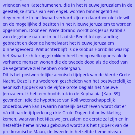
vrienden van Katechumenen, die in het Nieuwe Jeruzalem in de
geestelijke status van een engel, worden binnengetild en
degenen die in het kwaad verhard zijn en daardoor niet de wil
en de mogelijkheid bezitten in het Nieuwe Jeruzalem te worden
opgenomen. Door een Wereldbrand wordt ook Jezus Patibilis
van de gehele natuur in het Laatste Beeld tot opstanding
gebracht en door de hemelvaart het Nieuwe Jeruzalem
binnengevoerd. Wat achterblijft is de Globus Horribilis waarop
het Kwaad zich teruggetrokken heeft en op welk oppervlak de
verharde mensen wonen die de tweede dood als de dood van
de vegetatieve ziel hebben ondergaan.
Dit is het postwereldlijke aeonisch tijdperk van de Vierde Grote
Nacht. Deze is nu wederom gescheiden van het postwereldlijke
aeonisch tijdperk van de Vijfde Grote Dag als het Nieuwe
Jeruzalem. Ik heb een hoofdstuk in de Kephalaia [Kap. 39]
gevonden, (die de hypothese van Roll wetenschappelijk
onderbouwen kan,) waarin namelijk beschreven wordt dat er
ná dit aardetijdperk nog drie Grote Dagen tot ontwikkeling
komen, waarvan het Nieuwe Jeruzalem de eerste zal zijn en in
hetzelfde hemelniveau gebouwd wordt als het tijdperk van de
pre-kosmische Maan, de tweede in hetzelfde hemelniveau