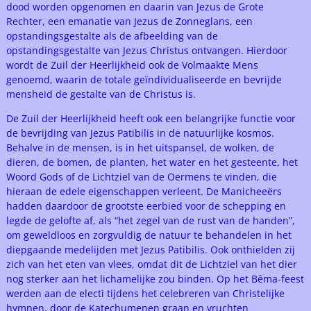
dood worden opgenomen en daarin van Jezus de Grote
Rechter, een emanatie van Jezus de Zonneglans, een
opstandingsgestalte als de afbeelding van de
opstandingsgestalte van Jezus Christus ontvangen. Hierdoor
wordt de Zuil der Heerlijkheid ook de Volmaakte Mens
genoemd, waarin de totale geïndividualiseerde en bevrijde
mensheid de gestalte van de Christus is.
De Zuil der Heerlijkheid heeft ook een belangrijke functie voor
de bevrijding van Jezus Patibilis in de natuurlijke kosmos.
Behalve in de mensen, is in het uitspansel, de wolken, de
dieren, de bomen, de planten, het water en het gesteente, het
Woord Gods of de Lichtziel van de Oermens te vinden, die
hieraan de edele eigenschappen verleent. De Manicheeërs
hadden daardoor de grootste eerbied voor de schepping en
legde de gelofte af, als “het zegel van de rust van de handen”,
om geweldloos en zorgvuldig de natuur te behandelen in het
diepgaande medelijden met Jezus Patibilis. Ook onthielden zij
zich van het eten van vlees, omdat dit de Lichtziel van het dier
nog sterker aan het lichamelijke zou binden. Op het Bêma-feest
werden aan de electi tijdens het celebreren van Christelijke
hymnen, door de Katechumenen graan en vruchten