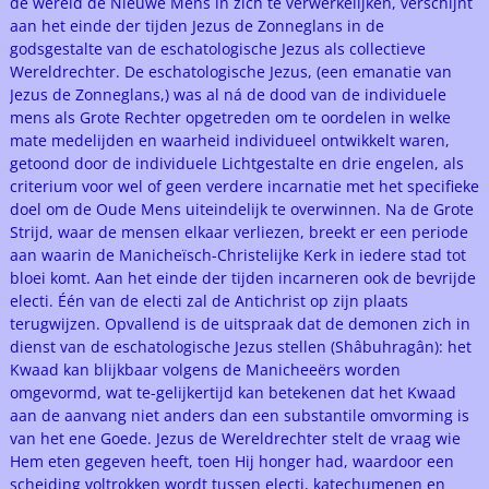
de wereld de Nieuwe Mens in zich te verwerkelijken, verschijnt
aan het einde der tijden Jezus de Zonneglans in de
godsgestalte van de eschatologische Jezus als collectieve
Wereldrechter. De eschatologische Jezus, (een emanatie van
Jezus de Zonneglans,) was al ná de dood van de individuele
mens als Grote Rechter opgetreden om te oordelen in welke
mate medelijden en waarheid individueel ontwikkelt waren,
getoond door de individuele Lichtgestalte en drie engelen, als
criterium voor wel of geen verdere incarnatie met het specifieke
doel om de Oude Mens uiteindelijk te overwinnen. Na de Grote
Strijd, waar de mensen elkaar verliezen, breekt er een periode
aan waarin de Manicheïsch-Christelijke Kerk in iedere stad tot
bloei komt. Aan het einde der tijden incarneren ook de bevrijde
electi. Één van de electi zal de Antichrist op zijn plaats
terugwijzen. Opvallend is de uitspraak dat de demonen zich in
dienst van de eschatologische Jezus stellen (Shâbuhragân): het
Kwaad kan blijkbaar volgens de Manicheeërs worden
omgevormd, wat te-gelijkertijd kan betekenen dat het Kwaad
aan de aanvang niet anders dan een substantile omvorming is
van het ene Goede. Jezus de Wereldrechter stelt de vraag wie
Hem eten gegeven heeft, toen Hij honger had, waardoor een
scheiding voltrokken wordt tussen electi, katechumenen en