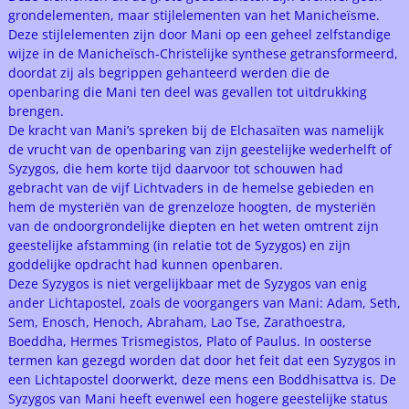
grondelementen, maar stijlelementen van het Manicheïsme.
Deze stijlelementen zijn door Mani op een geheel zelfstandige
wijze in de Manicheïsch-Christelijke synthese getransformeerd,
doordat zij als begrippen gehanteerd werden die de
openbaring die Mani ten deel was gevallen tot uitdrukking
brengen.
De kracht van Mani’s spreken bij de Elchasaïten was namelijk
de vrucht van de openbaring van zijn geestelijke wederhelft of
Syzygos, die hem korte tijd daarvoor tot schouwen had
gebracht van de vijf Lichtvaders in de hemelse gebieden en
hem de mysteriën van de grenzeloze hoogten, de mysteriën
van de ondoorgrondelijke diepten en het weten omtrent zijn
geestelijke afstamming (in relatie tot de Syzygos) en zijn
goddelijke opdracht had kunnen openbaren.
Deze Syzygos is niet vergelijkbaar met de Syzygos van enig
ander Lichtapostel, zoals de voorgangers van Mani: Adam, Seth,
Sem, Enosch, Henoch, Abraham, Lao Tse, Zarathoestra,
Boeddha, Hermes Trismegistos, Plato of Paulus. In oosterse
termen kan gezegd worden dat door het feit dat een Syzygos in
een Lichtapostel doorwerkt, deze mens een Boddhisattva is. De
Syzygos van Mani heeft evenwel een hogere geestelijke status