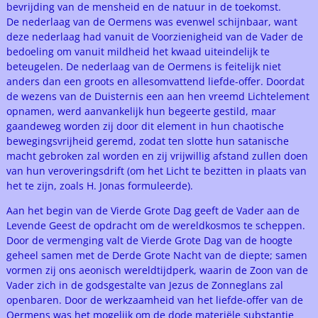
bevrijding van de mensheid en de natuur in de toekomst.
De nederlaag van de Oermens was evenwel schijnbaar, want
deze nederlaag had vanuit de Voorzienigheid van de Vader de
bedoeling om vanuit mildheid het kwaad uiteindelijk te
beteugelen. De nederlaag van de Oermens is feitelijk niet
anders dan een groots en allesomvattend liefde-offer. Doordat
de wezens van de Duisternis een aan hen vreemd Lichtelement
opnamen, werd aanvankelijk hun begeerte gestild, maar
gaandeweg worden zij door dit element in hun chaotische
bewegingsvrijheid geremd, zodat ten slotte hun satanische
macht gebroken zal worden en zij vrijwillig afstand zullen doen
van hun veroveringsdrift (om het Licht te bezitten in plaats van
het te zijn, zoals H. Jonas formuleerde).
Aan het begin van de Vierde Grote Dag geeft de Vader aan de
Levende Geest de opdracht om de wereldkosmos te scheppen.
Door de vermenging valt de Vierde Grote Dag van de hoogte
geheel samen met de Derde Grote Nacht van de diepte; samen
vormen zij ons aeonisch wereldtijdperk, waarin de Zoon van de
Vader zich in de godsgestalte van Jezus de Zonneglans zal
openbaren. Door de werkzaamheid van het liefde-offer van de
Oermens was het mogelijk om de dode materiële substantie