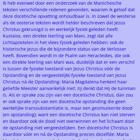
Ik heb evenwel door een onderzoek van de Manichesche
teksten verschillende redenen gevonden, waarom ik geloof dat
deze docetische opvatting onhoudbaar is. In zowel de westerse
als de oosterse teksten wordt helder beschreven dat Jezus
Christus gekruisigd is en werkelijk fysiek geleden heeft.
Kustaios, een direkte leerling van Mani, zegt dat alle
Lichtapostelen in het vlees fysiek geleden hebben; ook de
historische Jezus die de bijzondere status van de Verlosser
heeft. Bovendien wordt in de Psalm van Heracleides, die ook
een direkte leerling van Mani was, duidelijk dat er een verschil
is tussen de fysieke toestand van Jezus Christus vóór de
Opstanding en de vergeestelijkt-fysieke toestand van Jezus
Christus ná de Opstanding: Maria Magdalena herkent haar
geliefde Meester aanvankelijk niet; zij denkt dat Hij de tuinman
is. Als er sprake zou zijn van een docetische Christus, dan zou
er ook sprake zijn van een docetische opstanding die geen
werkelijke transsubstantiatie is, maar een gesimuleerde dood
(en opstanding); want een docetische Christus kan niet sterven
en daardoor ook de dood niet overwinnen en het lichaam door
de opstanding niet vergeestelijken. Een docetische Christus is
daardoor vóór en ná de Opstanding precies dezelfde: Maria