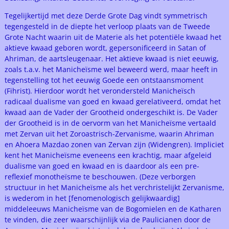
Tegelijkertijd met deze Derde Grote Dag vindt symmetrisch
tegengesteld in de diepte het verloop plaats van de Tweede
Grote Nacht waarin uit de Materie als het potentiële kwaad het
aktieve kwaad geboren wordt, gepersonificeerd in Satan of
Ahriman, de aartsleugenaar. Het aktieve kwaad is niet eeuwig,
zoals t.a.v. het Manicheïsme wel beweerd werd, maar heeft in
tegenstelling tot het eeuwig Goede een ontstaansmoment
(Fihrist). Hierdoor wordt het verondersteld Manicheïsch
radicaal dualisme van goed en kwaad gerelativeerd, omdat het
kwaad aan de Vader der Grootheid ondergeschikt is. De Vader
der Grootheid is in de oervorm van het Manicheïsme vertaald
met Zervan uit het Zoroastrisch-Zervanisme, waarin Ahriman
en Ahoera Mazdao zonen van Zervan zijn (Widengren). Impliciet
kent het Manicheïsme eveneens een krachtig, maar afgeleid
dualisme van goed en kwaad en is daardoor als een pre-
reflexief monotheïsme te beschouwen. (Deze verborgen
structuur in het Manicheïsme als het verchristelijkt Zervanisme,
is wederom in het [fenomenologisch gelijkwaardig]
middeleeuws Manicheïsme van de Bogomielen en de Katharen
te vinden, die zeer waarschijnlijk via de Paulicianen door de