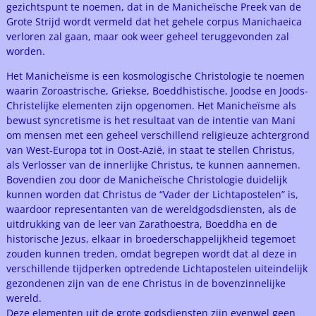
gezichtspunt te noemen, dat in de Manicheïsche Preek van de
Grote Strijd wordt vermeld dat het gehele corpus Manichaeica
verloren zal gaan, maar ook weer geheel teruggevonden zal
worden.
Het Manicheïsme is een kosmologische Christologie te noemen
waarin Zoroastrische, Griekse, Boeddhistische, Joodse en Joods-
Christelijke elementen zijn opgenomen. Het Manicheïsme als
bewust syncretisme is het resultaat van de intentie van Mani
om mensen met een geheel verschillend religieuze achtergrond
van West-Europa tot in Oost-Azië, in staat te stellen Christus,
als Verlosser van de innerlijke Christus, te kunnen aannemen.
Bovendien zou door de Manicheïsche Christologie duidelijk
kunnen worden dat Christus de “Vader der Lichtapostelen” is,
waardoor representanten van de wereldgodsdiensten, als de
uitdrukking van de leer van Zarathoestra, Boeddha en de
historische Jezus, elkaar in broederschappelijkheid tegemoet
zouden kunnen treden, omdat begrepen wordt dat al deze in
verschillende tijdperken optredende Lichtapostelen uiteindelijk
gezondenen zijn van de ene Christus in de bovenzinnelijke
wereld.
Deze elementen uit de grote godsdiensten zijn evenwel geen