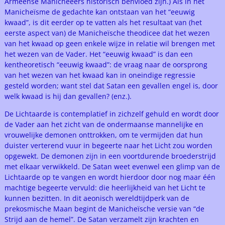
Armeense Manicheeërs historisch benvloed zijn.) Als in het
Manicheïsme de gedachte kan ontstaan van het “eeuwig
kwaad”, is dit eerder op te vatten als het resultaat van (het
eerste aspect van) de Manicheïsche theodicee dat het wezen
van het kwaad op geen enkele wijze in relatie wil brengen met
het wezen van de Vader. Het “eeuwig kwaad” is dan een
kentheoretisch “eeuwig kwaad”: de vraag naar de oorsprong
van het wezen van het kwaad kan in oneindige regressie
gesteld worden; want stel dat Satan een gevallen engel is, door
welk kwaad is hij dan gevallen? (enz.).
De Lichtaarde is contemplatief in zichzelf gehuld en wordt door
de Vader aan het zicht van de ondermaanse mannelijke en
vrouwelijke demonen onttrokken, om te vermijden dat hun
duister verterend vuur in begeerte naar het Licht zou worden
opgewekt. De demonen zijn in een voortdurende broederstrijd
met elkaar verwikkeld. De Satan weet evenwel een glimp van de
Lichtaarde op te vangen en wordt hierdoor door nog maar één
machtige begeerte vervuld: die heerlijkheid van het Licht te
kunnen bezitten. In dit aeonisch wereldtijdperk van de
prekosmische Maan begint de Manicheïsche versie van “de
Strijd aan de hemel”. De Satan verzamelt zijn krachten en