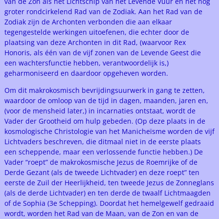
van de Zon als het Lichtschip van het Levende Vuur en het nog
groter rondcirkelend Rad van de Zodiak. Aan het Rad van de
Zodiak zijn de Archonten verbonden die aan elkaar
tegengestelde werkingen uitoefenen, die echter door de
plaatsing van deze Archonten in dit Rad, (waarvoor Rex
Honoris, als één van de vijf zonen van de Levende Geest die
een wachtersfunctie hebben, verantwoordelijk is,)
geharmoniseerd en daardoor opgeheven worden.
Om dit makrokosmisch bevrijdingsuurwerk in gang te zetten,
waardoor de omloop van de tijd in dagen, maanden, jaren en,
(voor de mensheid later,) in incarnaties ontstaat, wordt de
Vader der Grootheid om hulp gebeden. (Op deze plaats in de
kosmologische Christologie van het Manicheïsme worden de vijf
Lichtvaders beschreven, die ditmaal niet in de eerste plaats
een scheppende, maar een verlossende functie hebben.) De
Vader “roept” de makrokosmische Jezus de Roemrijke of de
Derde Gezant (als de tweede Lichtvader) en deze roept” ten
eerste de Zuil der Heerlijkheid, ten tweede Jezus de Zonneglans
(als de derde Lichtvader) en ten derde de twaalf Lichtmaagden
of de Sophia (3e Schepping). Doordat het hemelgewelf gedraaid
wordt, worden het Rad van de Maan, van de Zon en van de