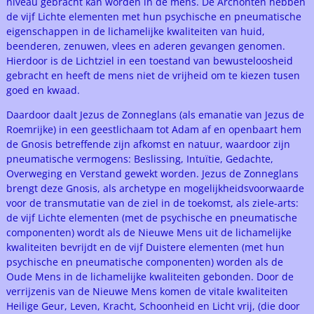
niveau gebracht kan worden in de mens. De Archonten hebben
de vijf Lichte elementen met hun psychische en pneumatische
eigenschappen in de lichamelijke kwaliteiten van huid,
beenderen, zenuwen, vlees en aderen gevangen genomen.
Hierdoor is de Lichtziel in een toestand van bewusteloosheid
gebracht en heeft de mens niet de vrijheid om te kiezen tusen
goed en kwaad.
Daardoor daalt Jezus de Zonneglans (als emanatie van Jezus de
Roemrijke) in een geestlichaam tot Adam af en openbaart hem
de Gnosis betreffende zijn afkomst en natuur, waardoor zijn
pneumatische vermogens: Beslissing, Intuïtie, Gedachte,
Overweging en Verstand gewekt worden. Jezus de Zonneglans
brengt deze Gnosis, als archetype en mogelijkheidsvoorwaarde
voor de transmutatie van de ziel in de toekomst, als ziele-arts:
de vijf Lichte elementen (met de psychische en pneumatische
componenten) wordt als de Nieuwe Mens uit de lichamelijke
kwaliteiten bevrijdt en de vijf Duistere elementen (met hun
psychische en pneumatische componenten) worden als de
Oude Mens in de lichamelijke kwaliteiten gebonden. Door de
verrijzenis van de Nieuwe Mens komen de vitale kwaliteiten
Heilige Geur, Leven, Kracht, Schoonheid en Licht vrij, (die door