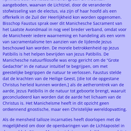
aangeboden, waarvan de Lichtziel, door de veranderde
stofwisseling van de electus, via zijn of haar hoofd als een
offerkelk in de Zuil der Heerlijkheid kon worden opgenomen.
Bisschop Faustus sprak over dit Manichesche Sacrament van
het Laatste Avondmaal in nog veel breder verband, omdat voor
de Manicheeër iedere waarneming en handeling als een vorm
van sacramentalisme ten aanzien van de lijdende Jezus
beschouwd kan worden. De morele betrokkenheid op Jezus
Patibilis is het helpen bevrijden van Jezus Patibilis. De
Manichesche natuurfilosofie was erop gericht om de “Grote
Gedachte” in de natuur intuïtief te begrijpen, om met
geestelijke begrippen de natuur te verlossen. Faustus stelde
dat de krachten van de Heilige Geest, [die tot de opgestane
Christus herleid kunnen worden,] als de aetheromtrek van de
aarde, Jezus Patibilis in de natuur tot geboorte brengt, waaruit
geconcludeerd kan worden dat de aarde het lichaam van de
Christus is. Het Manicheïsme heeft in dit opzicht geen
ontkennend gnostische, maar een Christelijke wereldopvatting.
Als de mensheid talloze incarnaties heeft doorlopen met de
mogelijkheid om door de openbaringen van de Lichtapostel in