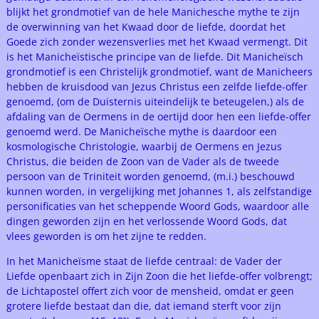
blijkt het grondmotief van de hele Manichesche mythe te zijn
de overwinning van het Kwaad door de liefde, doordat het
Goede zich zonder wezensverlies met het Kwaad vermengt. Dit
is het Manicheïstische principe van de liefde. Dit Manicheïsch
grondmotief is een Christelijk grondmotief, want de Manicheers
hebben de kruisdood van Jezus Christus een zelfde liefde-offer
genoemd, (om de Duisternis uiteindelijk te beteugelen,) als de
afdaling van de Oermens in de oertijd door hen een liefde-offer
genoemd werd. De Manicheïsche mythe is daardoor een
kosmologische Christologie, waarbij de Oermens en Jezus
Christus, die beiden de Zoon van de Vader als de tweede
persoon van de Triniteit worden genoemd, (m.i.) beschouwd
kunnen worden, in vergelijking met Johannes 1, als zelfstandige
personificaties van het scheppende Woord Gods, waardoor alle
dingen geworden zijn en het verlossende Woord Gods, dat
vlees geworden is om het zijne te redden.
In het Manicheïsme staat de liefde centraal: de Vader der
Liefde openbaart zich in Zijn Zoon die het liefde-offer volbrengt;
de Lichtapostel offert zich voor de mensheid, omdat er geen
grotere liefde bestaat dan die, dat iemand sterft voor zijn