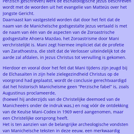
Perzisch geschreven) werk de eschatologische Jezus beschreven
wordt met de woorden uit het evangelie van Matteüs over het
Jongste Gericht.
Daarnaast kan vastgesteld worden dat door het feit dat de
naam van de Manicheïsche godsgestalte Jezus vertaald is met
de naam van één van de aspecten van de Zoroastrische
godsgestalte Ahoera Mazdao, het Zoroastrisme door Mani
verchristelijkt is. Mani zegt hiermee impliciet dat de profetie
van Zarathoestra, die stelt dat de Verlosser uiteindelijk tot de
aarde zal afdalen, in Jezus Christus tot vervulling is gekomen.
Hierdoor en vooral door het feit dat Mani tijdens zijn jeugd bij
de Elchasaïten in zijn hele zielegezindheid Christus op de
voorgrond had geplaatst, wordt de conclusie gerechtvaardigd
dat het historisch Manicheïsme geen “Perzische fabel” is, zoals
Augustinus proclameerde,
(hoewel hij anderzijds van de Christelijke deemoed van de
Manicheeërs onder de indruk was,) en nog vóór de ontdekking
van de Keulse Mani-Codex in 1969 werd aangenomen, maar
een Christelijke oorsprong heeft.
Het is ten aanzien van de belangrijke archeologische vondsten
van Manicheïsche teksten in deze eeuw, een merkwaardig