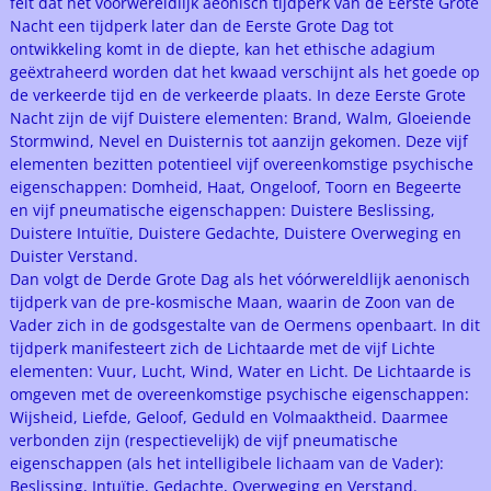
feit dat het vóórwereldlijk aeonisch tijdperk van de Eerste Grote
Nacht een tijdperk later dan de Eerste Grote Dag tot
ontwikkeling komt in de diepte, kan het ethische adagium
geëxtraheerd worden dat het kwaad verschijnt als het goede op
de verkeerde tijd en de verkeerde plaats. In deze Eerste Grote
Nacht zijn de vijf Duistere elementen: Brand, Walm, Gloeiende
Stormwind, Nevel en Duisternis tot aanzijn gekomen. Deze vijf
elementen bezitten potentieel vijf overeenkomstige psychische
eigenschappen: Domheid, Haat, Ongeloof, Toorn en Begeerte
en vijf pneumatische eigenschappen: Duistere Beslissing,
Duistere Intuïtie, Duistere Gedachte, Duistere Overweging en
Duister Verstand.
Dan volgt de Derde Grote Dag als het vóórwereldlijk aenonisch
tijdperk van de pre-kosmische Maan, waarin de Zoon van de
Vader zich in de godsgestalte van de Oermens openbaart. In dit
tijdperk manifesteert zich de Lichtaarde met de vijf Lichte
elementen: Vuur, Lucht, Wind, Water en Licht. De Lichtaarde is
omgeven met de overeenkomstige psychische eigenschappen:
Wijsheid, Liefde, Geloof, Geduld en Volmaaktheid. Daarmee
verbonden zijn (respectievelijk) de vijf pneumatische
eigenschappen (als het intelligibele lichaam van de Vader):
Beslissing, Intuïtie, Gedachte, Overweging en Verstand.