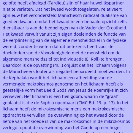
gelofte heeft afgelegd (Tardieu) zijn of haar huwelijkspartner
niet te verlaten. Dat het kwaad wordt toegelaten, relativeert
opnieuw het verondersteld Manichesch radicaal dualisme van
goed en kwaad, omdat het kwaad in een bepaald opzicht zelfs
dienstbaar is aan de bedoelingen van de Vader der Grootheid.
Het kwaad vervult vanuit zijn eigen doeleinden de functie van
de verplintering van de algemene mensheidsziel in de fysieke
wereld, zonder te weten dat dit betekenis heeft voor de
doeleinden van de Voorzienigheid met de mensheid om de
algemene mensheidsziel tot individuatie (E. Roll) te brengen.
Daardoor is de opvatting (m.i.) onjuist dat het lichaam volgens
de Manicheeërs louter als negatief beoordeeld moet worden. In
de Kephalaia wordt het lichaam een afbeelding van de
vermengde makrokosmos genoemd en het lichaam heeft als
geestelijke vorm het Beeld Gods van Jezus de Roemrijke in zich
verweven. Het lichaam is een heiligdom, waarin de “graal”
geplaatst is die de Sophia openbaart (CMC Bd. 19. p. 17). In het
lichaam heeft de mikrokosmische mens een makrokosmische
opdracht te vervullen: de overwinning op het Kwaad door de
liefde van het Goede is van de makrokosmos in de mikrokosmos
verlegd, opdat de overwinning van het Goede op een hoger