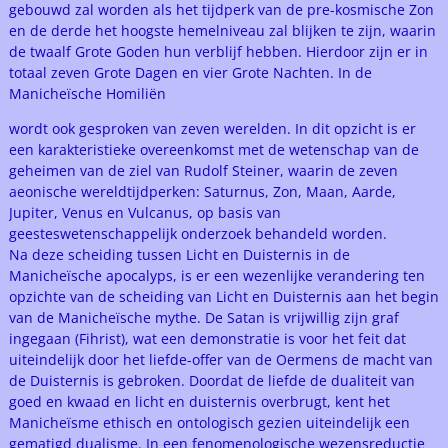
gebouwd zal worden als het tijdperk van de pre-kosmische Zon
en de derde het hoogste hemelniveau zal blijken te zijn, waarin
de twaalf Grote Goden hun verblijf hebben. Hierdoor zijn er in
totaal zeven Grote Dagen en vier Grote Nachten. In de
Manicheïsche Homiliën
wordt ook gesproken van zeven werelden. In dit opzicht is er
een karakteristieke overeenkomst met de wetenschap van de
geheimen van de ziel van Rudolf Steiner, waarin de zeven
aeonische wereldtijdperken: Saturnus, Zon, Maan, Aarde,
Jupiter, Venus en Vulcanus, op basis van
geesteswetenschappelijk onderzoek behandeld worden.
Na deze scheiding tussen Licht en Duisternis in de
Manicheïsche apocalyps, is er een wezenlijke verandering ten
opzichte van de scheiding van Licht en Duisternis aan het begin
van de Manicheïsche mythe. De Satan is vrijwillig zijn graf
ingegaan (Fihrist), wat een demonstratie is voor het feit dat
uiteindelijk door het liefde-offer van de Oermens de macht van
de Duisternis is gebroken. Doordat de liefde de dualiteit van
goed en kwaad en licht en duisternis overbrugt, kent het
Manicheïsme ethisch en ontologisch gezien uiteindelijk een
gematigd dualisme. In een fenomenologische wezensreductie