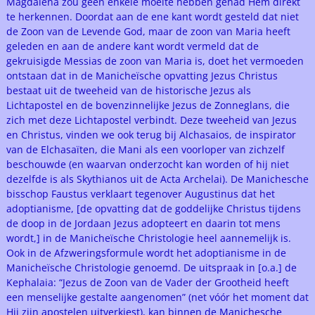
Magdalena zou geen enkele moeite hebben gehad Hem direkt
te herkennen. Doordat aan de ene kant wordt gesteld dat niet
de Zoon van de Levende God, maar de zoon van Maria heeft
geleden en aan de andere kant wordt vermeld dat de
gekruisigde Messias de zoon van Maria is, doet het vermoeden
ontstaan dat in de Manicheïsche opvatting Jezus Christus
bestaat uit de tweeheid van de historische Jezus als
Lichtapostel en de bovenzinnelijke Jezus de Zonneglans, die
zich met deze Lichtapostel verbindt. Deze tweeheid van Jezus
en Christus, vinden we ook terug bij Alchasaios, de inspirator
van de Elchasaïten, die Mani als een voorloper van zichzelf
beschouwde (en waarvan onderzocht kan worden of hij niet
dezelfde is als Skythianos uit de Acta Archelai). De Manichesche
bisschop Faustus verklaart tegenover Augustinus dat het
adoptianisme, [de opvatting dat de goddelijke Christus tijdens
de doop in de Jordaan Jezus adopteert en daarin tot mens
wordt,] in de Manicheïsche Christologie heel aannemelijk is.
Ook in de Afzweringsformule wordt het adoptianisme in de
Manicheïsche Christologie genoemd. De uitspraak in [o.a.] de
Kephalaia: “Jezus de Zoon van de Vader der Grootheid heeft
een menselijke gestalte aangenomen” (net vóór het moment dat
Hij zijn apostelen uitverkiest), kan binnen de Manichesche