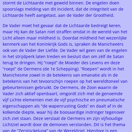
stormt de Lichtaarde met geweld binnen. De engelen doen
spoorslags melding van dit incident, dat de integriteit van de
Lichtaarde heeft aangetast, aan de Vader der Grootheid.
De Vader moet het gevaar dat de Lichtaarde bedreigt keren,
maar Hij kan de Satan niet straffen omdat in de wereld van het
Licht alleen maar mildheid is. Doordat mildheid het wezenlijke
kenmerk van het Koninkrijk Gods is, spraken de Manicheeërs
ook van de Vader der Liefde. De Vader wil geen van de engelen
in het strijdperk laten treden en besluit dan om zèlf de Satan
terug te dringen. Hij “roept” de Moeder des Levens en deze
“roept” de Oermens (de 1e Schepping). “Roepen” wordt in het
Manichesme zowel in de betekenis van emanatie als in de
betekenis van het tevoorschijn roepen op het wereldtoneel van
gebeurtenissen gebruikt. De Oermens, de Zoon waarin de
Vader zich aktief openbaart, omgordt zich met de genoemde
vijf Lichte elementen met de vijf psychische en pneumatische
eigenschappen als “de wapenrusting Gods” en daalt af in de
kolkende diepte, waar hij de boosaardige indringer tegenover
zich ziet staan. Deze verslaat de Oermens en zijn vijfvoudige
Lichtziel wordt door de demonen verslonden. Dit is het thema
van de “Zerstückelung” van de Wereldziel. Hierdoor is een