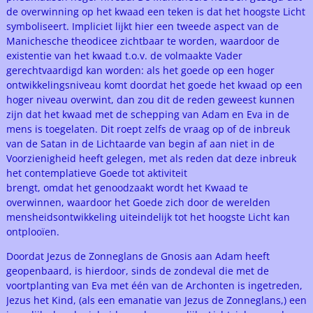
de overwinning op het kwaad een teken is dat het hoogste Licht
symboliseert. Impliciet lijkt hier een tweede aspect van de
Manichesche theodicee zichtbaar te worden, waardoor de
existentie van het kwaad t.o.v. de volmaakte Vader
gerechtvaardigd kan worden: als het goede op een hoger
ontwikkelingsniveau komt doordat het goede het kwaad op een
hoger niveau overwint, dan zou dit de reden geweest kunnen
zijn dat het kwaad met de schepping van Adam en Eva in de
mens is toegelaten. Dit roept zelfs de vraag op of de inbreuk
van de Satan in de Lichtaarde van begin af aan niet in de
Voorzienigheid heeft gelegen, met als reden dat deze inbreuk
het contemplatieve Goede tot aktiviteit
brengt, omdat het genoodzaakt wordt het Kwaad te
overwinnen, waardoor het Goede zich door de werelden
mensheidsontwikkeling uiteindelijk tot het hoogste Licht kan
ontplooïen.
Doordat Jezus de Zonneglans de Gnosis aan Adam heeft
geopenbaard, is hierdoor, sinds de zondeval die met de
voortplanting van Eva met één van de Archonten is ingetreden,
Jezus het Kind, (als een emanatie van Jezus de Zonneglans,) een