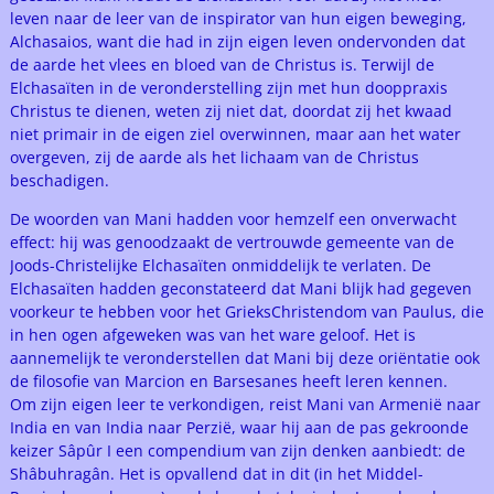
leven naar de leer van de inspirator van hun eigen beweging,
Alchasaios, want die had in zijn eigen leven ondervonden dat
de aarde het vlees en bloed van de Christus is. Terwijl de
Elchasaïten in de veronderstelling zijn met hun dooppraxis
Christus te dienen, weten zij niet dat, doordat zij het kwaad
niet primair in de eigen ziel overwinnen, maar aan het water
overgeven, zij de aarde als het lichaam van de Christus
beschadigen.
De woorden van Mani hadden voor hemzelf een onverwacht
effect: hij was genoodzaakt de vertrouwde gemeente van de
Joods-Christelijke Elchasaïten onmiddelijk te verlaten. De
Elchasaïten hadden geconstateerd dat Mani blijk had gegeven
voorkeur te hebben voor het GrieksChristendom van Paulus, die
in hen ogen afgeweken was van het ware geloof. Het is
aannemelijk te veronderstellen dat Mani bij deze oriëntatie ook
de filosofie van Marcion en Barsesanes heeft leren kennen.
Om zijn eigen leer te verkondigen, reist Mani van Armenië naar
India en van India naar Perzië, waar hij aan de pas gekroonde
keizer Sâpûr I een compendium van zijn denken aanbiedt: de
Shâbuhragân. Het is opvallend dat in dit (in het Middel-