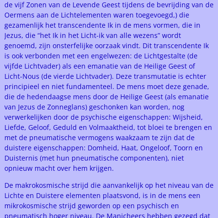
de vijf Zonen van de Levende Geest tijdens de bevrijding van de
Oermens aan de Lichtelementen waren toegevoegd,) die
gezamenlijk het transcendente Ik in de mens vormen, die in
Jezus, die “het Ik in het Licht-ik van alle wezens” wordt
genoemd, zijn onsterfelijke oorzaak vindt. Dit transcendente Ik
is ook verbonden met een engelwezen: de Lichtgestalte (de
vijfde Lichtvader) als een emanatie van de Heilige Geest of
Licht-Nous (de vierde Lichtvader). Deze transmutatie is echter
principieel en niet fundamenteel. De mens moet deze genade,
die de hedendaagse mens door de Heilige Geest (als emanatie
van Jezus de Zonneglans) geschonken kan worden, nog
verwerkelijken door de psychische eigenschappen: Wijsheid,
Liefde, Geloof, Geduld en Volmaaktheid, tot bloei te brengen en
met de pneumatische vermogens waakzaam te zijn dat de
duistere eigenschappen: Domheid, Haat, Ongeloof, Toorn en
Duisternis (met hun pneumatische componenten), niet
opnieuw macht over hem krijgen.
De makrokosmische strijd die aanvankelijk op het niveau van de
Lichte en Duistere elementen plaatsvond, is in de mens een
mikrokosmische strijd geworden op een psychisch en
pneumatisch hoger niveau. De Manicheers hebben gezegd dat