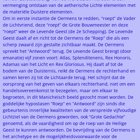
vermenging ontstaan van de aetherische Lichte elementen met
de materiële Duistere elementen.
Om in eerste instantie de Oermens te redden, “roept” de Vader
de Lichtvriend, deze “roept” de Grote Bouwmeester en deze
“roept” weer de Levende Geest (de 2e Schepping). De Levende
Geest daalt af en richt tot de Oermens de “Roep” die als een
scherp zwaard zijn gestalte zichtbaar maakt. De Oermens
spreekt het “Antwoord” terug. De Levende Geest brengt (door
emanatie) vijf zonen voort: Atlas, Splenditenens, Rex Honoris,
Adamas van het Licht en Rex Gloriosus. Hij daalt af tot de
bodem van de Duisternis, reikt de Oermens de rechterhand en
samen keren zij tot de Lichtaarde terug. Het schijnt dat de
oorsprong van het geven van elkaars rechterhand, niet om een
handelsovereenkomst te bezegelen, maar om elkaar te
begroeten, in dit Manicheïsch beeld gezocht moet worden. De
goddelijke hypostasen “Roep” en “Antwoord” zijn sinds die
gebeurtenis innerlijke kwaliteiten van de verspreide vijfvoudige
Lichtziel van de Oermens geworden, ook “Grote Gedachte”
genoemd, als de vaardigheid om op de roep van de Heilige
Geest te kunnen antwoorden. De bevrijding van de Oermens is
het archetype en de mogelijkheidsvoorwaarde voor de