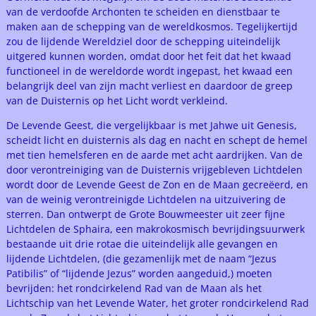
van de verdoofde Archonten te scheiden en dienstbaar te
maken aan de schepping van de wereldkosmos. Tegelijkertijd
zou de lijdende Wereldziel door de schepping uiteindelijk
uitgered kunnen worden, omdat door het feit dat het kwaad
functioneel in de wereldorde wordt ingepast, het kwaad een
belangrijk deel van zijn macht verliest en daardoor de greep
van de Duisternis op het Licht wordt verkleind.
De Levende Geest, die vergelijkbaar is met Jahwe uit Genesis,
scheidt licht en duisternis als dag en nacht en schept de hemel
met tien hemelsferen en de aarde met acht aardrijken. Van de
door verontreiniging van de Duisternis vrijgebleven Lichtdelen
wordt door de Levende Geest de Zon en de Maan gecreëerd, en
van de weinig verontreinigde Lichtdelen na uitzuivering de
sterren. Dan ontwerpt de Grote Bouwmeester uit zeer fijne
Lichtdelen de Sphaira, een makrokosmisch bevrijdingsuurwerk
bestaande uit drie rotae die uiteindelijk alle gevangen en
lijdende Lichtdelen, (die gezamenlijk met de naam “Jezus
Patibilis” of “lijdende Jezus” worden aangeduid,) moeten
bevrijden: het rondcirkelend Rad van de Maan als het
Lichtschip van het Levende Water, het groter rondcirkelend Rad