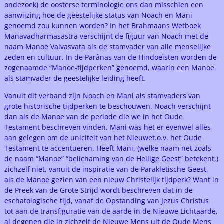
ondezoek) de oosterse terminologie ons dan misschien een
aanwijzing hoe de geestelijke status van Noach en Mani
genoemd zou kunnen worden? In het Brahmaans Wetboek
Manavadharmasastra verschijnt de figuur van Noach met de
naam Manoe Vaivasvata als de stamvader van alle menselijke
zeden en cultuur. In de Parânas van de Hindoeïsten worden de
zogenaamde “Manoe-tijdperken” genoemd, waarin een Manoe
als stamvader de geestelijke leiding heeft.
Vanuit dit verband zijn Noach en Mani als stamvaders van
grote historische tijdperken te beschouwen. Noach verschijnt
dan als de Manoe van de periode die we in het Oude
Testament beschreven vinden. Mani was het er evenwel alles
aan gelegen om de uniciteit van het Nieuwet.o.v. het Oude
Testament te accentueren. Heeft Mani, (welke naam net zoals
de naam “Manoe” “belichaming van de Heilige Geest” betekent,)
zichzelf niet, vanuit de inspiratie van de Parakletische Geest,
als de Manoe gezien van een nieuw Christelijk tijdperk? Want in
de Preek van de Grote Strijd wordt beschreven dat in de
eschatologische tijd, vanaf de Opstanding van Jezus Christus
tot aan de transfiguratie van de aarde in de Nieuwe Lichtaarde,
al degenen die in zichzelf de Nieuwe Mens uit de Oude Mens