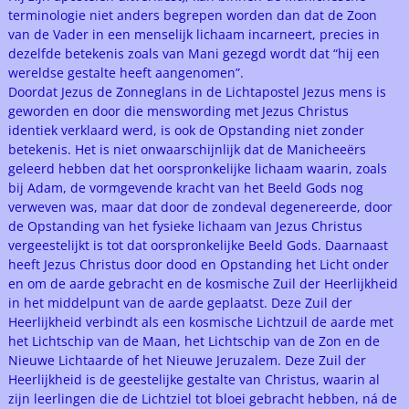
terminologie niet anders begrepen worden dan dat de Zoon
van de Vader in een menselijk lichaam incarneert, precies in
dezelfde betekenis zoals van Mani gezegd wordt dat “hij een
wereldse gestalte heeft aangenomen”.
Doordat Jezus de Zonneglans in de Lichtapostel Jezus mens is
geworden en door die menswording met Jezus Christus
identiek verklaard werd, is ook de Opstanding niet zonder
betekenis. Het is niet onwaarschijnlijk dat de Manicheeërs
geleerd hebben dat het oorspronkelijke lichaam waarin, zoals
bij Adam, de vormgevende kracht van het Beeld Gods nog
verweven was, maar dat door de zondeval degenereerde, door
de Opstanding van het fysieke lichaam van Jezus Christus
vergeestelijkt is tot dat oorspronkelijke Beeld Gods. Daarnaast
heeft Jezus Christus door dood en Opstanding het Licht onder
en om de aarde gebracht en de kosmische Zuil der Heerlijkheid
in het middelpunt van de aarde geplaatst. Deze Zuil der
Heerlijkheid verbindt als een kosmische Lichtzuil de aarde met
het Lichtschip van de Maan, het Lichtschip van de Zon en de
Nieuwe Lichtaarde of het Nieuwe Jeruzalem. Deze Zuil der
Heerlijkheid is de geestelijke gestalte van Christus, waarin al
zijn leerlingen die de Lichtziel tot bloei gebracht hebben, ná de